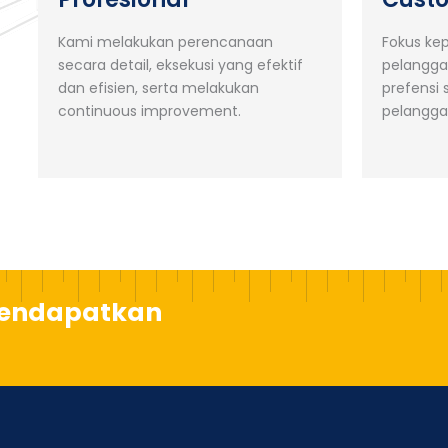
Kami melakukan perencanaan
Fokus ke
secara detail, eksekusi yang efektif
pelangga
dan efisien, serta melakukan
prefensi
continuous improvement.
pelangga
mendapatkan