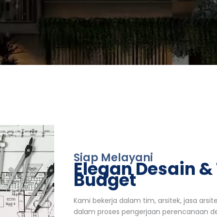
Siap Melayani
Elegan Desain &
Budget
Kami bekerja dalam tim, arsitek, jasa arsit
dalam proses pengerjaan perencanaan des