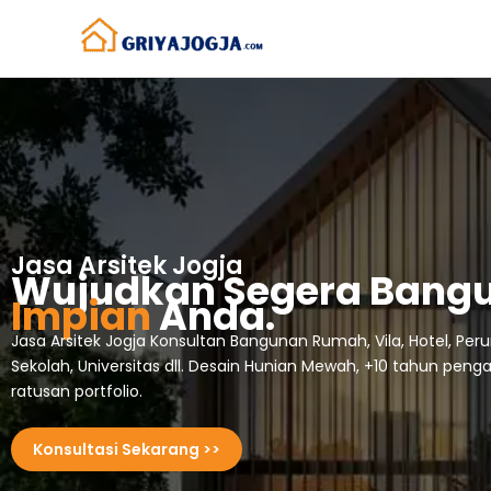
Lewati
ke
konten
Jasa Arsitek Jogja
Wujudkan Segera Bang
Impian
Anda.
Jasa Arsitek Jogja Konsultan Bangunan Rumah, Vila, Hotel, Per
Sekolah, Universitas dll. Desain Hunian Mewah, +10 tahun pen
ratusan portfolio.
Konsultasi Sekarang >>