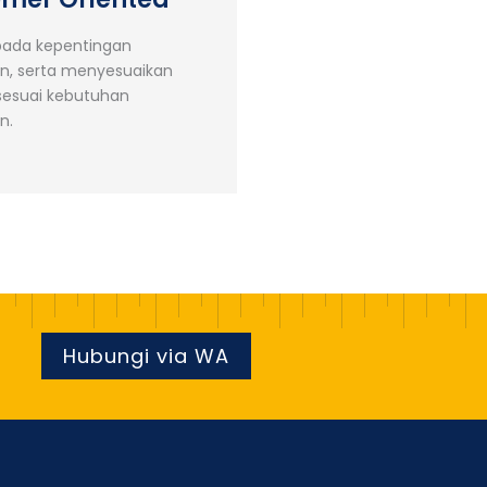
pada kepentingan
n, serta menyesuaikan
 sesuai kebutuhan
n.
Hubungi via WA