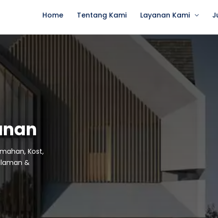
Home
Tentang Kami
Layanan Kami
J
unan
umahan, Kost,
galaman &