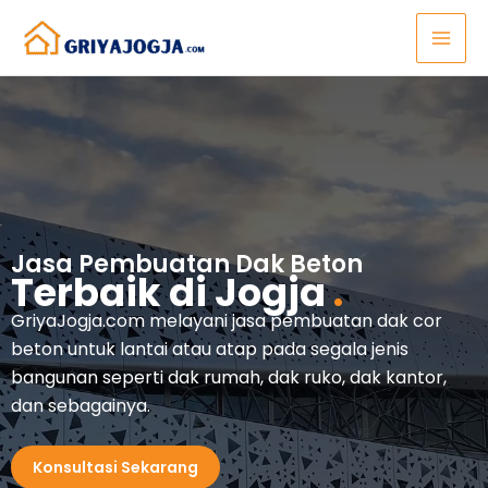
Lewati
ke
konten
Jasa Pembuatan Dak Beton
Terbaik di Jogja
.
GriyaJogja.com melayani jasa pembuatan dak cor
beton untuk lantai atau atap pada segala jenis
bangunan seperti dak rumah, dak ruko, dak kantor,
dan sebagainya.
Konsultasi Sekarang