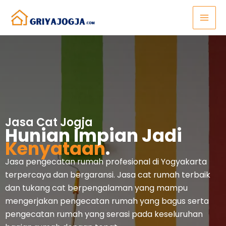
Lewati
ke
konten
Jasa Cat Jogja
Hunian Impian Jadi
Kenyataan
.
Jasa pengecatan rumah profesional di Yogyakarta
terpercaya dan bergaransi. Jasa cat rumah terbaik
dan tukang cat berpengalaman yang mampu
mengerjakan pengecatan rumah yang bagus serta
pengecatan rumah yang serasi pada keseluruhan