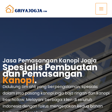
Lewati
ke
konten
Jasa Pemasangan Kanopi Jogja
Spesialis Pembuatan
dan Pemasangan
Kanopi
.
Didukung tim ahli yang berpengalaman, spesialis
dalam jasa pasang kanopi jogja baja ringan dan kanopi
besi hollow. Melayani berbagai klien di seluruh
Indonesia dengan fokus mengerjakan kedua bahan