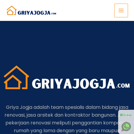
Lewati
ke
konten
Griya Jogja adalah team spesialis dalam bidang jasa
renovasi, jasa arsitek dan kontraktor bangunan. Jenis
🟢Online
pekerjaan renovasi meliputi penggantian komponen
rumah yang lama dengan yang baru maupun