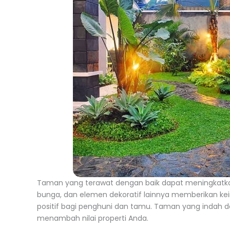
Taman yang terawat dengan baik dapat meningkatkan
bunga, dan elemen dekoratif lainnya memberikan k
positif bagi penghuni dan tamu. Taman yang inda
menambah nilai properti Anda.