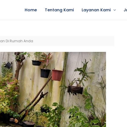
Home
Tentang Kami
Layanan Kami
J
an Di Rumah Anda