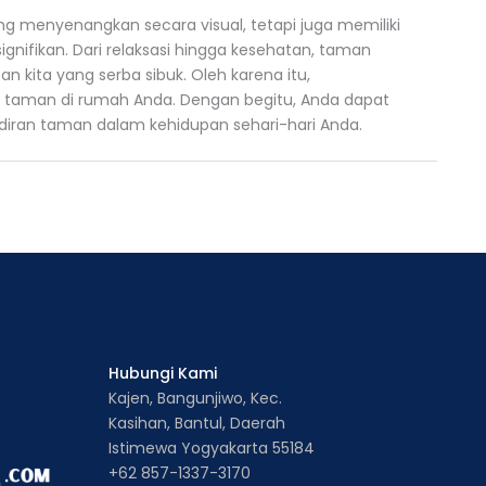
 menyenangkan secara visual, tetapi juga memiliki
ignifikan. Dari relaksasi hingga kesehatan, taman
 kita yang serba sibuk. Oleh karena itu,
taman di rumah Anda. Dengan begitu, Anda dapat
iran taman dalam kehidupan sehari-hari Anda.
Hubungi Kami
Kajen, Bangunjiwo, Kec.
Kasihan, Bantul, Daerah
Istimewa Yogyakarta 55184
+62 857-1337-3170