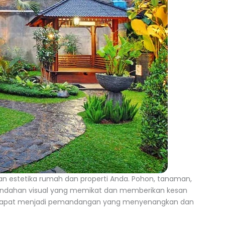
 estetika rumah dan properti Anda. Pohon, tanaman,
eindahan visual yang memikat dan memberikan kesan
h dapat menjadi pemandangan yang menyenangkan dan