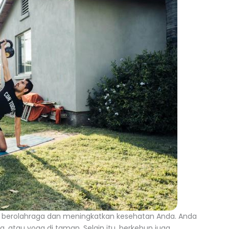
berolahraga dan meningkatkan kesehatan Anda. Anda
da, atau yoga di taman. Selain itu, berkebun juga