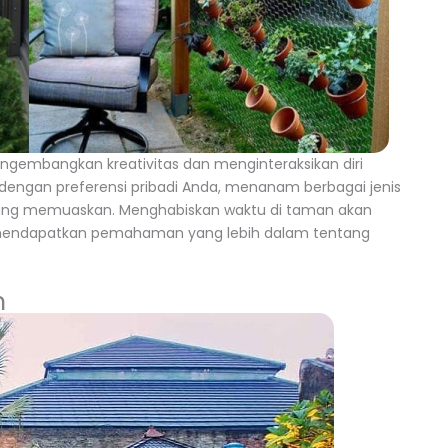
gembangkan kreativitas dan menginteraksikan diri
engan preferensi pribadi Anda, menanam berbagai jenis
yang memuaskan. Menghabiskan waktu di taman akan
endapatkan pemahaman yang lebih dalam tentang
h