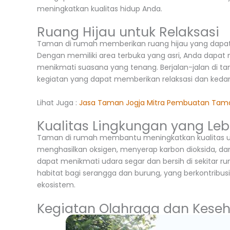
meningkatkan kualitas hidup Anda.
Ruang Hijau untuk Relaksasi
Taman di rumah memberikan ruang hijau yang dapat 
Dengan memiliki area terbuka yang asri, Anda dapat me
menikmati suasana yang tenang. Berjalan-jalan di t
kegiatan yang dapat memberikan relaksasi dan kedam
Lihat Juga :
Jasa Taman Jogja Mitra Pembuatan Tam
Kualitas Lingkungan yang Leb
Taman di rumah membantu meningkatkan kualitas u
menghasilkan oksigen, menyerap karbon dioksida, d
dapat menikmati udara segar dan bersih di sekitar ru
habitat bagi serangga dan burung, yang berkontrib
ekosistem.
Kegiatan Olahraga dan Kese