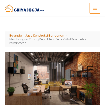
Lewati
ke
konten
Beranda
Jasa Konstruksi Bangunan
Membangun Ruang Kerja Ideal: Peran Vital Kontraktor
Perkantoran