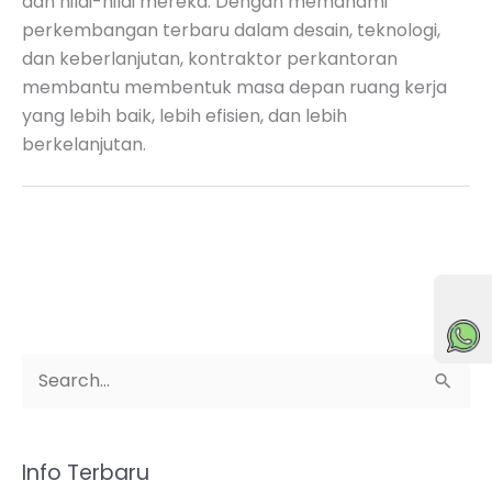
dan nilai-nilai mereka. Dengan memahami
perkembangan terbaru dalam desain, teknologi,
dan keberlanjutan, kontraktor perkantoran
membantu membentuk masa depan ruang kerja
yang lebih baik, lebih efisien, dan lebih
berkelanjutan.
🟢Online
C
a
r
Info Terbaru
i