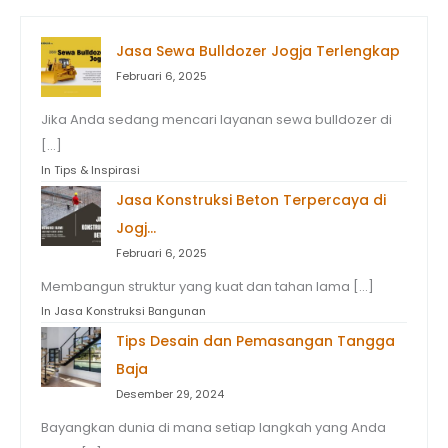
u
Jasa Sewa Bulldozer Jogja Terlengkap
n
Februari 6, 2025
t
Jika Anda sedang mencari layanan sewa bulldozer di
u
[…]
k
In Tips & Inspirasi
:
Jasa Konstruksi Beton Terpercaya di
Jogj…
Februari 6, 2025
Membangun struktur yang kuat dan tahan lama […]
In Jasa Konstruksi Bangunan
Tips Desain dan Pemasangan Tangga
Baja
Desember 29, 2024
Bayangkan dunia di mana setiap langkah yang Anda