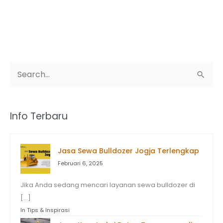
C
a
r
Info Terbaru
i
u
Jasa Sewa Bulldozer Jogja Terlengkap
n
Februari 6, 2025
t
Jika Anda sedang mencari layanan sewa bulldozer di
u
[…]
k
In Tips & Inspirasi
: